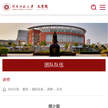
今年会 | 官方网站
团队队伍
讲师
当前位置：
首页
->
团队队伍
->
讲师
->
正文
郑少茹