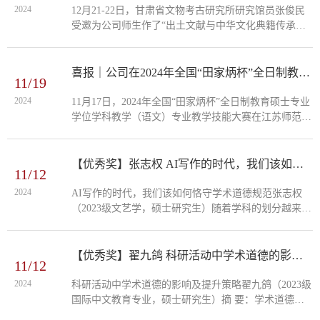
项目要素投入与保障力度。以研究生教育项目作为关键
2024
12月21-22日，甘肃省文物考古研究所研究馆员张俊民
着力点，推进学术学位与专业学位研究生教育分类发
受邀为公司师生作了“出土文献与中华文化典籍传承发
展、分类培养。 公司郑丽霞老师的“...
展”研修课程的系列讲座。讲座由今年会副经理陈练军
教授主持，今年会部分教师及硕博士研究生、本科生参
加了本次研修活动。本次研修课程共分三场。21日上午
喜报｜公司在2024年全国“田家炳杯”全日制教育硕士专业学位学科教学（语文）专业教学技能大赛中斩获佳绩
11/19
以“简牍整理与研究”为题，张俊民对简牍学的重要性、
简牍整理与研究等情况进行介绍，重点讲解了简牍的时
2024
11月17日，2024年全国“田家炳杯”全日制教育硕士专业
代、形制、材质、长度、字数、文字等内容，也涉及简
学位学科教学（语文）专业教学技能大赛在江苏师范大
牍中的编号与符号、...
学落下帷幕。本次大赛共有来自北京师范大学、华东师
范大学、东北师范大学等全国126所院校的五百多名选
手参赛，其中175名选手入围最终决赛。公司2023级学
【优秀奖】张志权 AI写作的时代，我们该如何恪守学术道德规范
11/12
科教学（语文）研究生陆飘飘、郭淑明同学在陈文明老
师的指导下入围决赛，经过激烈角逐，最终郭淑明荣获
2024
AI写作的时代，我们该如何恪守学术道德规范张志权
全国二等奖，陆飘飘荣获全国优秀教学设计奖，指导教
（2023级文艺学，硕士研究生）随着学科的划分越来越
师陈文明老师获评“...
细以及学科朝着科学化的方向发展，学术规范越来越成
为各个学科必须遵守的准则。其中，学术道德规范至关
重要，不仅仅关乎学术的科学严谨，还关乎个人的信
【优秀奖】翟九鸽 科研活动中学术道德的影响及提升策略
11/12
誉。近几年来，人工智能技术的快速发展，给学术写作
带来便利。ChatGPT、文心一言、天工AI助手等的出
2024
科研活动中学术道德的影响及提升策略翟九鸽（2023级
现，不仅给论文写作者提供了一些材料，开拓视野，启
国际中文教育专业，硕士研究生）摘 要：学术道德是
发灵感，也能帮助他们进行修改，...
确保科研成果真实性与可靠性的根本所在，直接影响到