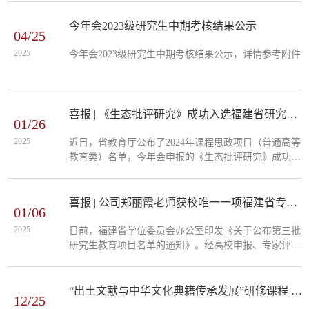
今年会2023级研究生中期考核结果公示
04/25
2025
今年会2023级研究生中期考核结果公示，详情参考附件
喜报 | 《生态批评研究》成功入选福建省研究生课程思政示范项目
01/26
2025
近日，省教育厅公布了2024年课程思政项目（普通高等
教育类）名单，今年会申报的《生态批评研究》成功入
选研究生类课程思政课程，唐梅花、张龙海、陈练军、
刘玉杰入选课程思政教学名师和团队。今年会始终坚持
全面贯彻党的教育方针，落实立德树人根本任务，以中
喜报 | 公司郑丽霞老师获校唯一一项福建省专业学位研究生优秀教学案例
01/06
华优秀传统文化、革命文化和社会主义先进文化为力量
根基，将思想政治教育内容与专业知识相结合，不断完
2025
日前，福建省学位委员会办公室印发《关于公布第三批
善课程思政体系，以促进员工全面发展。
研究生教育项目名单的通知》。经高校申报、专家评
审，省学位委员会办公室认定第三批福建省产教融合研
究生联合培养基地30个、研究生教育精品课程31门、专
业学位研究生优秀教学案例30个。《通知》要求，各公
“出土文献与中华文化典籍传承发展”研修课程 | 甘肃省文物考古研究所张俊民为公司师生开展系列专题讲座
12/25
司产品单位应进一步强化项目主体责任意识，切实加大