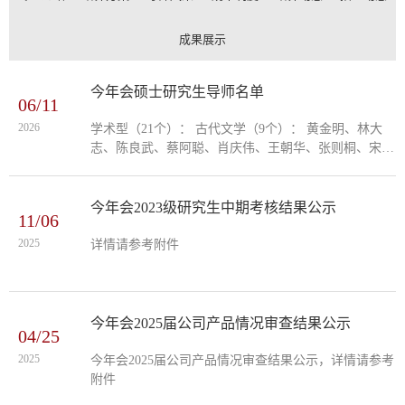
成果展示
今年会硕士研究生导师名单
06/11
2026
学术型（21个）： 古代文学（9个）： 黄金明、林大
志、陈良武、蔡阿聪、肖庆伟、王朝华、张则桐、宋巧
燕、郑礼炬 比较文学、文艺学专业（4个）： 祖国颂、
孙媛、沈金耀、雷亚平 现当代文学（3个）： 陈煜澜、
徐纪阳...
今年会2023级研究生中期考核结果公示
11/06
2025
详情请参考附件
今年会2025届公司产品情况审查结果公示
04/25
2025
今年会2025届公司产品情况审查结果公示，详情请参考
附件