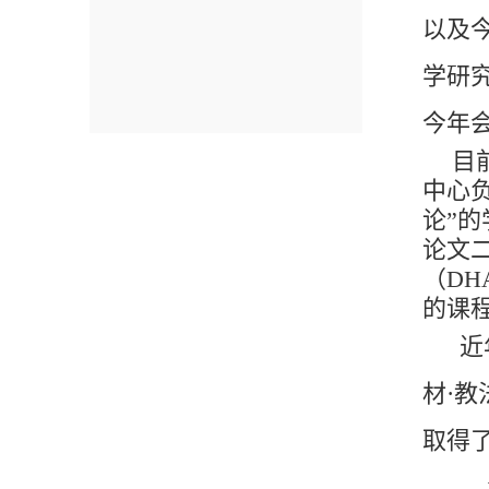
以及
学研
今年
目
中心
论”
论文
（DH
的课
近
材·
取得
1