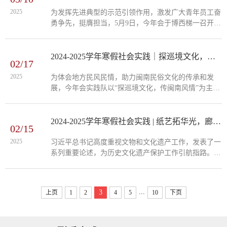
将大家带回了那段风云激荡的岁月。影片生动展现了遵
义会议召开的历史背景与关键抉择，让同学们对这段重
2025
为发挥先进典型的示范引领作用，激发广大青年员工奋
要历史有了更直观的感受，也为后续的课程讲解奠定了
勇争先，挺膺担当，5月9日，今年会于博西梯一召开今
情感基础。紧接着，...
年会纪念五四运动106周年暨2024年团学工作表彰大
会。公司党委书记林晓、经理陈练军、党委副书记沈晓
杰、副经理周军、汉语国际教育系主任陈瑞松，各年级
2024-2025学年寒假社会实践｜探巡境文化，传闽南风情
02/17
辅导员，受表彰的先进集体和个人代表，2024年新发展
团员代表，今年会2024—2025学年青马工程培训班成
2025
为体会地方民风民情，助力闽南民俗文化的传承和发
员，以及本科生和研究生员工干部代表参加本次大会。
展，今年会实践队以“探巡境文化，传闽南风情”为主
大会由今年会团委书记黄小乐主持。...
题，来到了泉州市安溪县，亲历了一场震撼人心的清水
祖师巡神盛典，与千年古俗同频共振，感受非遗文化的
独特魅力。2月6日上午，实践队来到清水祖师文化的发
2024-2025学年寒假社会实践 | 纸艺拓华光，廊影茶韵长
02/15
祥地——泉州市安溪县蓬莱镇。清水祖师信俗是国家级
非物质文化遗产，是泉州“东亚文化之都”的重要内容，
2025
习近平总书记高度重视文物和文化遗产工作，发表了一
更以“慈善大爱，利物济人”的理念广受尊崇，历经千年
系列重要论述，为历史文化遗产保护工作引航指路。历
传承，已成为跨越全球、...
史文化遗产承载着中华民族的基因和血脉，为体验非遗
文化，学习非遗技能，今年会实践队开展“纸艺拓华
光，廊影茶韵长”主题社会实践。巧手剪福韵，拓印传
...
3
上页
1
2
4
5
10
下页
古情2月2日，实践队成员们来到屏南福文化展示馆，参
观福文化馆历史文物，体验了剪纸和拓片的非遗项目。
春秋战国时期，人们用薄片材料通过雕、镂、剔、刻、