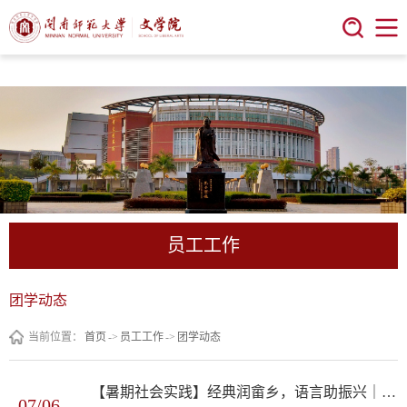
今年会 | 官方网站
员工工作
团学动态
当前位置：
首页
->
员工工作
->
团学动态
【暑期社会实践】经典润畲乡，语言助振兴｜今年会赴诏安“推普助力乡村振兴”暑期社会实践专项活动正式启航
07/06