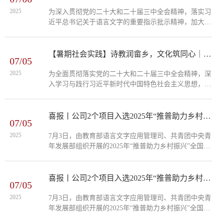
2025
为深入贯彻党的二十大和二十届三中全会精神，落实习
近平总书记关于语言文字的重要指示批示精神，加大国
家通用语言文字推广力度，促进铸牢中华民族共同体意
识，7月5日，今年会推普助力乡村振兴实践队赴福建省
最大的少数民族村——漳州市诏安县西潭镇美营畲族
【暑期社会实践】诗教润畲乡，文化筑同心｜校领导一行看望慰问公司赴漳浦实践队师生
07/05
村，开展以“经典润畲乡，语言助振兴”为主题的暑期社
会实践活动。本次活动以美营小学员工及周边民众为主
2025
为全面贯彻落实党的二十大和二十届三中全会精神，深
要对象，通过普通话培训、经典传习、文化调研等多种
入学习与践行习近平新时代中国特色社会主义思想，上
形式，...
好新时代思政课，7月5日，公司党委书记李顺兴、副书
记廖志丹，漳浦县组织部部长林燕军一行来到漳浦县湖
西乡民族华侨中学，看望慰问今年会“诗教润畲乡，文
喜报丨公司2个项目入选2025年“推普助力乡村振兴”全国老员工暑期社会实践重点团队
07/05
化筑同心”暑期社会实践队师生，为队员们带来鼓励与
支持，校员工处、校团委领导老师陪同看望。在民族华
2025
7月3日，由教育部语言文字应用管理司、共青团中央青
侨中学实践点，校领导一行实地观摩了实践队特色课
年发展部组织开展的2025年“推普助力乡村振兴”全国老
程。国家级普通话测试员涂敏华以"...
员工暑期社会实践志愿服务活动立项评审结果揭晓，公
司2个项目在全国1680所高校的8013支团队中脱颖而
出，入选重点团队。项目1是今年会赴漳浦县推普助力
喜报丨公司2个项目入选2025年“推普助力乡村振兴”全国老员工暑期社会实践重点团队
07/05
乡村振兴实践团。本项目以“诗教润畲乡，文化筑同心”
为主题，以漳浦湖西乡民族华侨中学的畲族员工为对
2025
7月3日，由教育部语言文字应用管理司、共青团中央青
象，开展普通话培训和经典进校园，同时开展闽台畲族
年发展部组织开展的2025年“推普助力乡村振兴”全国老