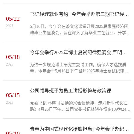
文化脉络调研，旨在服务铸牢中华民族共同体意识。...
员工暑期社会实践志愿服务活动立项评审结果揭晓，公
司2个项目在全国1680所高校的8013支团队中脱颖而
出，入选重点团队。项目1是今年会赴漳浦县推普助力
书记经理就业有约 | 今年会举办第三期书记经理就业指导茶话会
05/22
乡村振兴实践团。本项目以“诗教润畲乡，文化筑同心”
为主题，以漳浦湖西乡民族华侨中学的畲族员工为对
2025
5月16日，今年会在茶文化课堂开展2025届家庭经济困
象，开展普通话培训和经典进校园，同时开展闽台畲族
难毕业生座谈会，旨在深入了解毕业生在就业、升学、
文化脉络调研，旨在服务铸牢中华民族共同体意识。...
职业规划等方面的现实困难，倾听员工需求，提供精准
帮助。公司党委书记林晓、经理陈练军、党委副书记沈
晓杰出席本次会议。座谈会上，林晓逐一询问了各位毕
今年会举行2025年博士复试纪律强调会 严明考纪护航公平选拔
05/18
业生的就业意向及求职进展情况，并建议毕业生充分用
好公司就业服务平台资源，及时抓住机会，尽早就业。
2025
为进一步规范博士研究生复试工作，确保人才选拔质
林晓表示，公司将尽最大努力，充分调动多方资源，加
量，今年会于5月16日下午召开2025年博士复试纪律强
强对未就业员工的指导和帮扶。...
调会，公司领导班子及全体复试考官出席会议，副经理
周军主持会议。 周军指出，作为公司唯一的博士
点授权单位，今年会始终高度重视人才选拔质量。本次
公司领导班子为员工讲授形势与政策课
05/15
复试工作不仅关乎考生的未来发展，更直接影响着公司
的学术声誉与人才培养质量，全体考官必须牢固树立责
2025
党委书记 林晓《弘扬遵义会议精神，走好新时代长征
任意识和纪律意识，以最高标准保障招生工作的公平公
路》4月25日下午，公司党委书记林晓在博东109为24汉
正。会议从三个维度对复试纪律作出重点部署：...
语1班、2班讲授主题为“弘扬遵义会议精神，走好新时
代长征路”的形势与政策课。 课程伊始，同学们一
同观看了遵义会议纪录片。黑白的画面、激昂的解说，
青春为中国式现代化挺膺担当 | 今年会举办纪念五四运动106周年暨2024年团学工作表彰大会
05/10