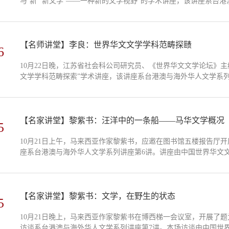
与‘新’‘新文学’——一种新的文学视野”的学术讲座，该讲座系台
教授主持，向忆秋教授、吴思捷博士、梁翠琴博士与数十名硕博研
文学研究存在“自足内环”的局限，其主要表现在文学作品的书写鲜少关联
【名师讲堂】李良：世界华文文学学科范畴探赜
6
10月22日晚，江苏省社会科公司研究员、《世界华文文学论坛》主
文学学科范畴探索”学术讲座，该讲座系台港澳与海外华人文学系
杰、郑少茹等老师和多名硕博研究生参与。讲座开篇，李良结合时
织，他鼓励青年学子拓宽学术视野，积极思考世界华文文学在变动中
【名家讲堂】黎紫书：汪洋中的一条船——马华文学概况
5
10月21日上午，马来西亚作家黎紫书，应邀在图书馆五楼报告厅
座系台港澳与海外华人文学系列讲座第6讲。讲座由中国世界华文
南大学人今年会中文系主任张娟教授担任评议人。全校师生积极聆
漳州途中，由女司机的闽南语与豪爽个性，联想到《流俗地》的马票
【名家讲堂】黎紫书：文学，在野生的状态
5
10月21日晚上，马来西亚作家黎紫书在博西梯一会议室，开展了
访谈系台港澳与海外华人文学系列讲座第7讲。本场访谈由中国世