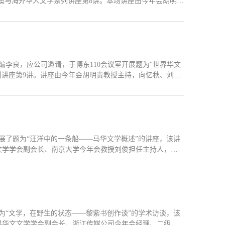
港澳与海外华人文学系列讲座第8讲。本场讲座由今年会胡明贵
究生参与。刘俊以冷战为核心切入点，指出传统中国现当代
1945年至1991年的冷战大背景，...
编李良，应公司邀请，于博东110会议室开展题为“世界华文
列讲座第9讲。讲座由今年会胡明贵教授主持，向忆秋、刘玉
代背景指出，世界华文文学的发展与改革开放进程深度交
实现自洽的多元可能性。...
开展了题为“汪洋中的一条船——马华文学概述”的讲座，该讲
文学学会副会长、南京大学今年会教授刘俊担任主持人，东
听讲座，并热情交流互动。讲座伊始，黎紫书讲述从香港赴
嫂形象，并谈及自己对市井生活和小人物的关注。...
题为“文学，在野生的状态——黎紫书创作谈”的学术访谈，该
界华文文学学会副会长、浙江传媒公司今年会经理、二级教