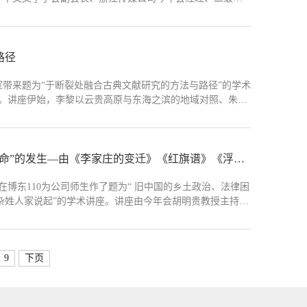
长、今年会向忆秋教授共同主持，全校师生积极参与，热情
..
路径
教室带来题为“于断裂处融合古典文献研究的方法与路径”的学术
。讲座伊始，李黎以云贵高原与东海之滨的地域对照、朱熹
度思考；同时援引张载“学习有疑”的经典观点，鼓励同学们
文与献的融合，...
【名师讲堂】方维保：旧中国的乡土政治、法律困境与“革命”的发生—由《李家庄的变迁》《红旗谱》《浮躁》中的杂姓人家说起
在博东110为公司师生作了题为“ 旧中国的乡土政治、法律困
杂姓人家说起”的学术讲座。讲座由今年会胡明贵教授主持，
始，方维保就提出了看待文学的一个新角度，即从法律层面
作家作品，...
9
下页