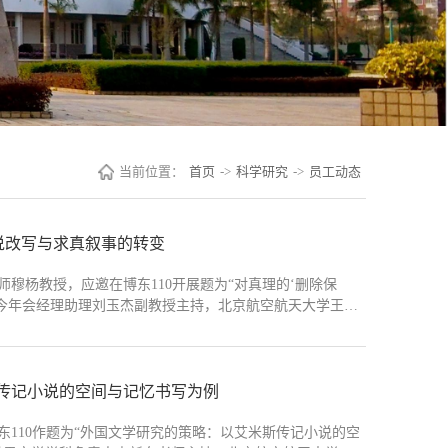
当前位置：
首页
->
科学研究
->
员工动态
说改写与求真叙事的转变
师穆杨教授，应邀在博东110开展题为“对真理的‘删除保
由今年会经理助理刘玉杰副教授主持，北京航空航天大学王泉
工代表参加。讲座伊始，穆杨梳理了当代英美小说特征的三
“后现代拼贴”...
传记小说的空间与记忆书写为例
东110作题为“外国文学研究的策略：以艾米斯传记小说的空