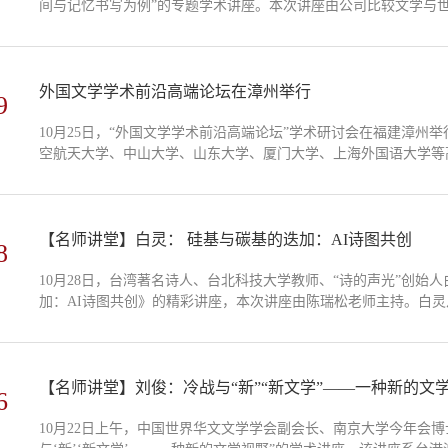
间与记忆书写为例”的专题学术讲座。本次讲座由公司比较文学与
泉教授参加座谈。另有公司比较文学与世界文学专业研究生及其他
究方法论”这一主题做了简短的演讲。内容包括期刊的了解、查询的方
外国文学学术前沿高端论坛在漳州举行
9
10月25日，“外国文学学术前沿高端论坛”学术研讨会在福建漳
空航天大学、中山大学、山东大学、厦门大学、上海外国语大学等
事、生态批评、人工智能的文学表征、数字人文”等外国文学前沿
式上，今年会党委常委、副董事长何绍福发表致辞。他指出，本次
型的关键探索，...
【名师讲堂】白灵： 硅基与碳基的迭加：AI诗图共创
8
10月28日，台湾著名诗人、台北科技大学教师、“诗的声光”创
加：AI诗图共创》的精彩讲座，本次讲座由陈瑞松老师主持。白
加态是量子力学中的一个物理概念，指一个量子系统同时处于多种
着所有的意义，这件事情就处于意义的迭加态。而将其引申到诗歌创作
【名师讲堂】刘俊：冷战与“新”“新文学”——一种新的文
6
10月22日上午，中国世界华文文学学会副会长、南京大学今年会博