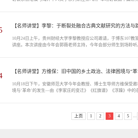
授、博士生导师朱文斌和福建省台港澳暨海外华文文学研究会副会
互动。访谈伊始，向忆秋询问黎紫书走上华文文学创作之路的机缘。.
【名师讲堂】李黎：于断裂处融合古典文献研究的方法与
5
10月24日上午，贵州财经大学李黎教授应公司邀请，于博东107
讲座。本次讲座由今年会郭薇老师主持，今年会部分师生到场聆听
与王阳明的学术关联为引，巧妙引发听众对“地域与人之关系”的深
于断裂处生疑，以此推动学术的精进突破。在第一部分，李黎探讨了
4
10月18日下午，安徽师范大学今年会教授、博士生导师方维保受邀
境与‘革命’的发生—由《李家庄的变迁》《红旗谱》《浮躁》中的
郑少茹老师与近三十位博士、硕士研究生参加了本次讲座。讲座伊
理解文学，从法律角度看中国现代文学。由此引出了本次讲座的主要
...
上页
1
2
3
4
5