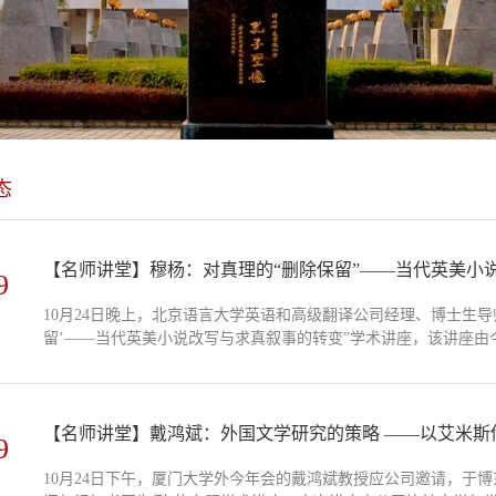
态
【名师讲堂】穆杨：对真理的“删除保留”——当代英美小
9
10月24日晚上，北京语言大学英语和高级翻译公司经理、博士生导
留’——当代英美小说改写与求真叙事的转变”学术讲座，该讲座
教授参与座谈。众多比较文学与世界文学专业硕博研究生及其他员
大代表性理论争议：威廉·加斯提出的“元小说”、弗雷德里克·詹明信的
【名师讲堂】戴鸿斌：外国文学研究的策略 ——以艾米斯
9
10月24日下午，厦门大学外今年会的戴鸿斌教授应公司邀请，于博