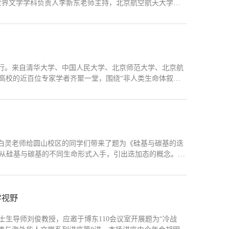
世界文学学科负责人李新东老师主持，北京航空航天大学王
员工代表参加本次讲座。讲座伊始，戴鸿斌就“外国文学研
法、优秀论文的识别与模仿、...
州举行。来自清华大学、中国人民大学、北京师范大学、北京航
高校的近百位专家学者齐聚一堂，围绕“非人类生命体叙
论题展开研讨。开幕式由今年会经理陈练军教授主持。开幕
外国文学学术前沿高端论坛不仅是推动外国文学研究范式转
始人白灵老师给圆山校区的同学们带来了题为《硅基与碳基的迭
灵从硅基与碳基的不同生命形式入手，引出迭加态的概念。迭
不同状态的组合。 一件事情，不同的人有不同的解读，存在
方面，...
学视野
士生导师刘俊教授，应邀于博东110会议室开展题为“冷战