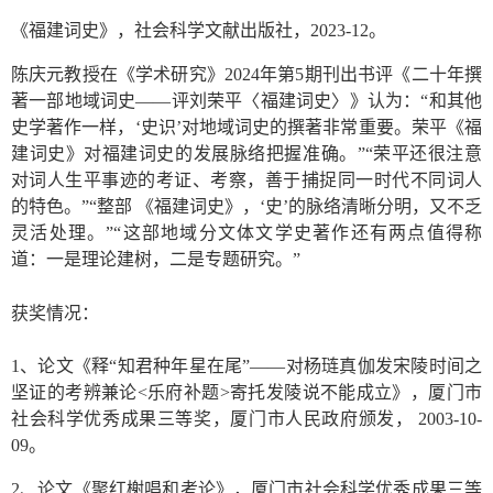
《福建词史》，社会科学文献出版社，2023-12。
陈庆元教授在《学术研究》2024年第5期刊出书评《二十年撰
著一部地域词史——评刘荣平〈福建词史〉》认为：“和其他
史学著作一样，‘史识’对地域词史的撰著非常重要。荣平《福
建词史》对福建词史的发展脉络把握准确。”“荣平还很注意
对词人生平事迹的考证、考察，善于捕捉同一时代不同词人
的特色。”“整部 《福建词史》，‘史’的脉络清晰分明，又不乏
灵活处理。”“这部地域分文体文学史著作还有两点值得称
道：一是理论建树，二是专题研究。”
获奖情况：
1、论文《释“知君种年星在尾”——对杨琏真伽发宋陵时间之
坚证的考辨兼论<乐府补题>寄托发陵说不能成立》，厦门市
社会科学优秀成果三等奖，厦门市人民政府颁发， 2003-10-
09。
2、论文《聚红榭唱和考论》，厦门市社会科学优秀成果三等