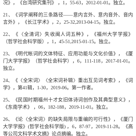
况》，《台湾研究集刊》 ，1，55-63，2012-01-01。独立。
21、《词学阐释的三条路径——意内言外、意内音外、音内
言外》，《长江学术》，2，25-32,2013-04-15。独立。
22、《〈全清词〉失收闽人词五种》，《福州大学学报》
（哲学社会科学版），1，45-51,2015-01-15。独立。
23、《明代帐词的文体特征、应用功能与文化价值》，《厦
门大学学报》（哲学社会科学），6，111-118，2017-01-01。
独立。
24、《〈全宋词〉〈全宋词补辑〉重出互见词考索》，《词
学》，第41辑，1-30，2019-06。第一作者。
25、《民国时期福州十才女旧体诗词创作及其典型意义》，
《东南学术》 ，06，182-188，2019-11-01。独立。
26、《论〈全宋词〉的缺失局限与重编的可行性》，《厦门
大学学报》(哲学社会科学版) ，6，87-97，2019-11-28。《高
等公司文科学术文摘》论点摘编。独立。