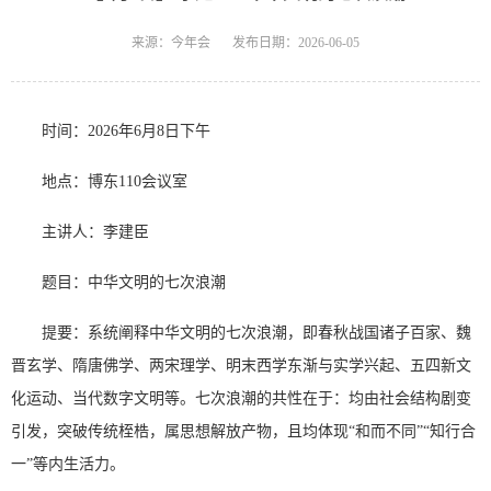
来源：今年会
发布日期：2026-06-05
时间：2026年6月8日下午
地点：博东110会议室
主讲人：李建臣
题目：中华文明的七次浪潮
提要：系统阐释中华文明的七次浪潮，即春秋战国诸子百家、‌魏
晋玄学、‌隋唐佛学、‌两宋理学、‌明末西学东渐与实学兴起、‌五四新文
化运动、当代数字文明等。七次浪潮的共性在于：均由社会结构剧变
引发，突破传统桎梏，属‌思想解放产物‌，且均体现“和而不同”“知行合
一”等内生活力。