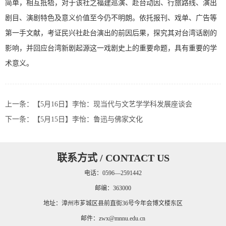
简单，相互抵牾，对于该社之福建巡演、赴台动因、行旅路线、演出
剧目、演剧特色及意义价值至今仍不明朗。依托报刊、戏单、广告等
第一手文献，考证民兴社赴台演出的前因后果，探究其对台湾话剧的
影响，并回应台湾新剧起源这一戏剧史上的重要命题，具有重要的学
术意义。
上一条：
【5月16日】李怡：现当代与文艺学学科发展座谈会
下一条：
【5月15日】李怡：鲁迅与佛家文化
联系方式 / CONTACT US
电话：0596—2591442
邮编：363000
地址：漳州市芗城区县前直街36号今年会博文楼东区
邮件：
zwx@mnnu.edu.cn