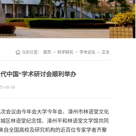
当前位置：
首页
->
科学研究
->
学术论坛
->
正文
现代中国”学术研讨会顺利举办
-10-10
。此次会议由今年会大学今年会、漳州市林语堂文化
芗城区林语堂纪念馆、漳州平和林语堂文学馆共同
，来自全国高校及研究机构的近百位专家学者齐聚