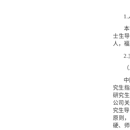
1
本
士生导
人，福
2
（
中
究生指
研究生
公司关
究生导
原则
硬、师