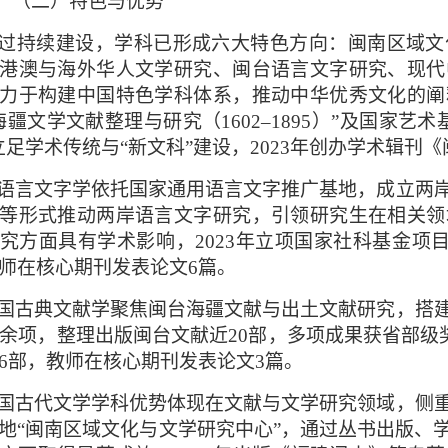
（二）特色与优势
过持续建设，学科已形成六大特色方向：闽南区域文
港澳与海外华人文学研究、闽台语言文字研究、现代
力于构建中国特色学科体系，推动中华优秀文化的阐
海疆文学文献整理与研究（
1602–1895
）
”及国家艺术
立足学术传统与
“新文科”建设，
2023
年创办学术辑刊《
语言文字学依托国家通用语言文字推广基地，成立两
等形式推动两岸语言文字研究，引领研究生在相关领
究方面具有学术影响，
2023
年立项国家社科基金项
师在核心期刊发表论文
6
篇。
国古典文献学聚焦闽台海疆文献与出土文献研究，搭
余项，整理出版闽台文献近
20
部，多项成果获省部级
6
部，教师在核心期刊发表论文
3
篇。
国古代文学学科优势体现在文献与文学研究领域，侧
地
“闽南区域文化与文学研究中心”，通过丛书出版、