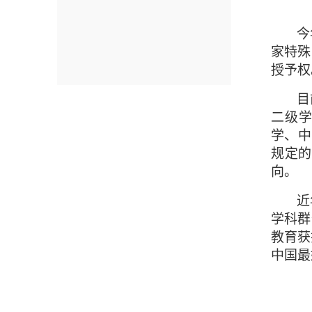
今
家特殊
授予权
目
二级
学、中
规定的
向。
近
学科群
教育获
中国最