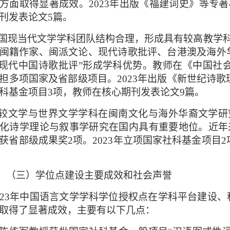
方面取得显著成效。
2023
年出版《福建词史》等专著
刊发表论文
5
篇。
国现当代文学学科团队结构合理，形成具有较高教学
闽籍作家、闽派文论、现代诗歌批评、台港澳及海外
“现代中国诗歌批评”形成学科优势。教师在《中国社
担多项国家及省部级项目。
2023
年出版《新世纪诗歌
科基金项目
3
项，教师在核心期刊发表论文
9
篇。
较文学与世界文学学科在闽南文化与海外华裔文学研
化诗学理论与叙事学研究在国内具有重要地位。近年
获省部级成果奖
2
项。
2023
年立项国家社科基金项目
2
（三）学位点建设主要成效和社会声誉
2
3年中国语言文学学科学位授权点在学科平台建设、
取得了显著成效，主要有以下几点：