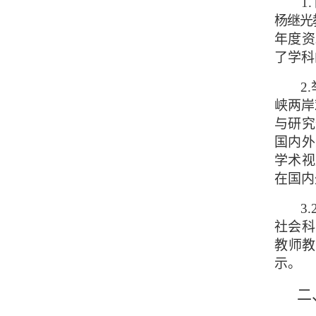
1.
杨继光
年度资
了学科
2
峡两岸
与研究
国内外
学术视
在国内
3.
社会科
教师
示。
二