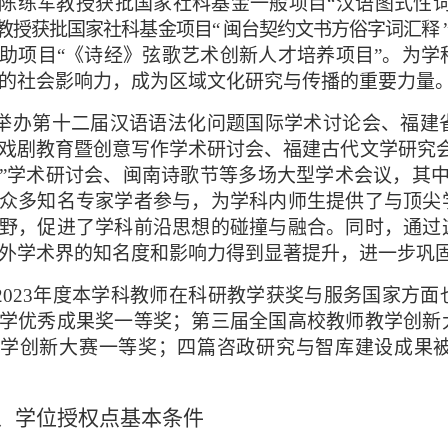
陈练军教授获批国家社科基金一般项目
“汉语图式性
教授获批国家社科基金项目
“ 闽台契约文书方俗字词汇释 
助项目“《诗经》弦歌艺术创新人才培养项目”。为
的社会影响力，成为区域文化研究与传播的重要力量
.举办第十二届汉语语法化问题国际学术讨论会、福
戏剧教育暨创意写作学术研讨会、福建古代文学研究会2
”学术研讨会、闽南诗歌节等多场大型学术会议，其
众多知名专家学者参与，为学科内师生提供了与顶尖
野，促进了学科前沿思想的碰撞与融合。同时，通过
外学术界的知名度和影响力得到显著提升，进一步巩
2023年度本学科教师在科研教学获奖与服务国家方
学优秀成果奖一等奖；第三届全国高校教师教学创新
教学创新大赛一等奖；四篇咨政研究与智库建设成果
、学位授权点基本条件