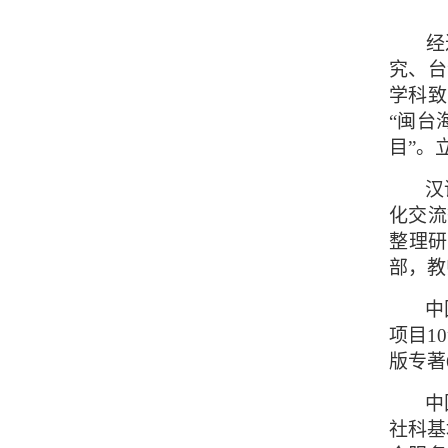
经
究、台
学科致
“闽台
目”。
汉
化交流
整理研
部，教
中
项目
10
版专著
中
社科基