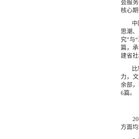
会服务
核心期
中
思潮、
究”与
篇，承
建省社
比
力，文
余部，
6
篇。
20
方面均