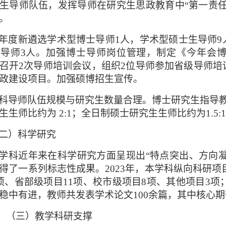
生导师队伍，发挥导师在研究生思政教育中“第一责
。
年度新遴选学术型博士导师
1人，学术型硕士生导师9
践导师3人。加强博士导师岗位管理，制定《今年会
召开2次导师培训会议，组织2位导师参加省级导师培
政建设项目。加强硕博招生宣传。
科导师队伍规模与研究生数量合理。博士研究生指导
生生师比约为 2:1；全日制硕士研究生生师比约为1.5:
二）科学研究
学科近年来在科学研究方面呈现出
“特点
突出、方向
得了一系列标志性成果。
2023年，本学科纵向科研项
项、省部级项目11项、校市级项目8项、其他项目3项
稳中有进，教师共发表学术论文100余篇，其中核心期
（三）教学科研支撑