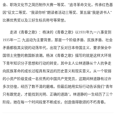
金、职场文化节之简历制作大赛一等奖、“追寻革命文化，传承红色基
因”征文二等奖、“我读你听”朗读者活动三等奖、第五届“我是讲书人”
比赛优秀奖以及三好生标兵称号等荣誉。
走进《青春之歌》：杨沫的《青春之歌》以1931年九一八事变到
1935年一二·九运动为主要背景，那是一个阶级矛盾、民族矛盾、社会
矛盾都极其尖锐的动荡年代，出现了反对日本帝国主义、要求保全中
国领土完整的救国新浪潮。杨沫《青春之歌》描写的就是这样大环境
下青年知识分子思想和行动的转变，其中主人公林道静从个人抗争走
向民族革命的成长过程具有深远的历史意义和现实意义。从一个软弱
的小资产阶级变成一名优秀的中国共产党党员，这期间林道静有过许
多次彷徨，经历了数不清的磨难。但最后她用实际行动告诉我们“青年
只有跟党走，才能找到光明、正确的道路”。林道静的一生经历了三个
阶段，她在每一个时间段里不断成长，创造值得歌颂的不朽青春。