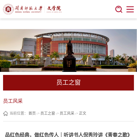
今年会 | 官方网站
员工之窗
员工风采
当前位置：
首页
->
员工之窗
->
员工风采
->
正文
品红色经典，做红色传人｜听讲书人倪秀玲讲《青春之歌》