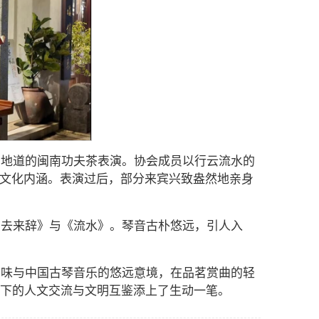
了地道的闽南功夫茶表演。协会成员以行云流水的
的文化内涵。表演过后，部分来宾兴致盎然地亲身
归去来辞》与《流水》。琴音古朴悠远，引人入
韵味与中国古琴音乐的悠远意境，在品茗赏曲的轻
架下的人文交流与文明互鉴添上了生动一笔。