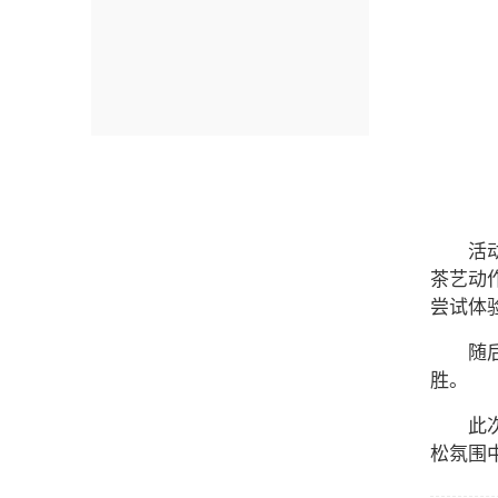
活
茶艺动
尝试体
随
胜。
此
松氛围