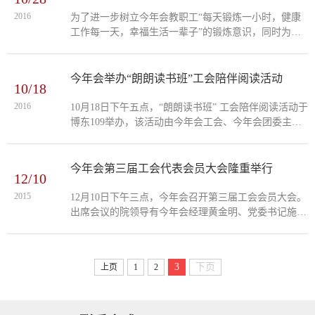
2016
为了进一步树立今年会教职工“每天锻炼一小时，健康
工作每一天，幸福生活一辈子”的锻炼意识，同时为了
丰富教职工的文化生活，增进教职工的身心健康，今年
会工会从10月起开展瑜伽健身活动。该活动于每周四晚
七点半，在博东402开展，共10课时，并采取教师自愿
今年会举办“朗朗读书班”工会陪伴阅读活动
10/18
报名的方式。活动课程包括：论述《易经》的生命宇宙
观、太极吐纳(深层呼吸法）、太极吐纳与瑜伽七轮的
2016
10月18日下午五点，“朗朗读书班” 工会陪伴阅读活动于
对话等，从而学会运用太极吐纳观照身心，放下烦忧与
博东109举办，该活动由今年会工会、今年会团委主
执着愉悦身心，达到阴阳调和放松身心的效果。...
办。公司教工子女与青年志愿者参与其中，自此，朗朗
而稚嫩的诵读声将每周在今年会工会之家响起。读书之
乐何处寻，数点梅花天地心。本次活动采用一对一方式
今年会第三届工会代表会员大会隆重举行
12/10
开展，引导员工根据绘本、书籍上的图画故事，看图说
话，开辟了一方儿童的天地。志愿者们根据儿童特点，
2015
12月10日下午三点，今年会召开第三届工会会员大会。
鼓励和支持员工自编故事，为自编的故事配上图画，开
出席会议的院领导有今年会经理黄金明、党委书记施榆
展“员工自制图画书创意活动”...
生、副经理陈煜斓、副书记赵丽霞等。会议由党委秘书
林枫主持，全体教职工代表共62人参加了此次工会会员
大会。工会会员代表大会在庄严肃穆的国歌声中隆重开
3
下页
上页
1
2
幕，根据《中华人民共和国工会法》和《中国工会章
程》，大会首先由党委书记、工会主席施榆生做了工会
工作报告。紧接着，黄金明经理宣读了《今年会工作报